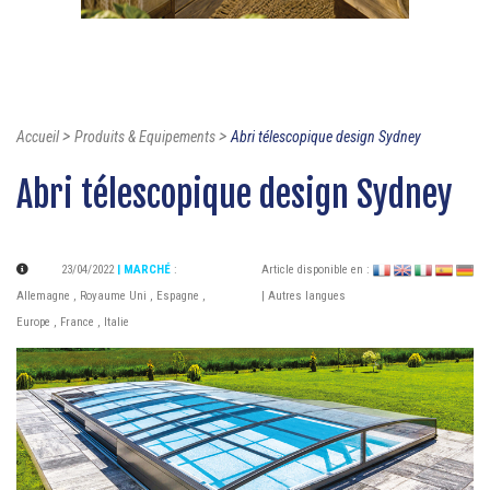
>
>
Accueil
Produits & Equipements
Abri télescopique design Sydney
Abri télescopique design Sydney
23/04/2022
| MARCHÉ
:
Article disponible en :
Allemagne
,
Royaume Uni
,
Espagne
,
| Autres langues
Europe
,
France
,
Italie