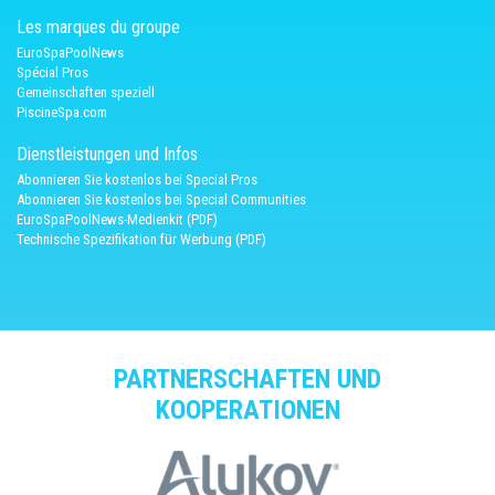
Les marques du groupe
EuroSpaPoolNews
Spécial Pros
Gemeinschaften speziell
PiscineSpa.com
Dienstleistungen und Infos
Abonnieren Sie kostenlos bei Special Pros
Abonnieren Sie kostenlos bei Special Communities
EuroSpaPoolNews-Medienkit (PDF)
Technische Spezifikation für Werbung (PDF)
PARTNERSCHAFTEN UND
KOOPERATIONEN