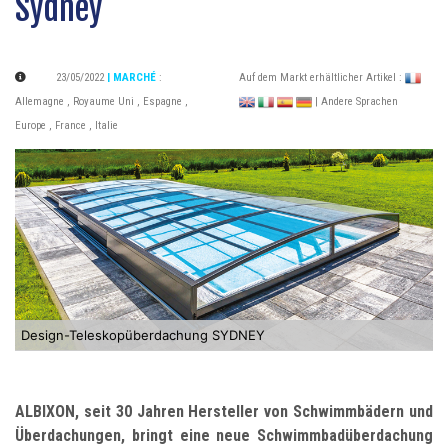
Sydney
23/05/2022
| MARCHÉ
:
Auf dem Markt erhältlicher Artikel :
Allemagne
,
Royaume Uni
,
Espagne
,
| Andere Sprachen
Europe
,
France
,
Italie
Design-Teleskopüberdachung SYDNEY
ALBIXON, seit 30 Jahren Hersteller von Schwimmbädern und
Überdachungen, bringt eine neue Schwimmbadüberdachung