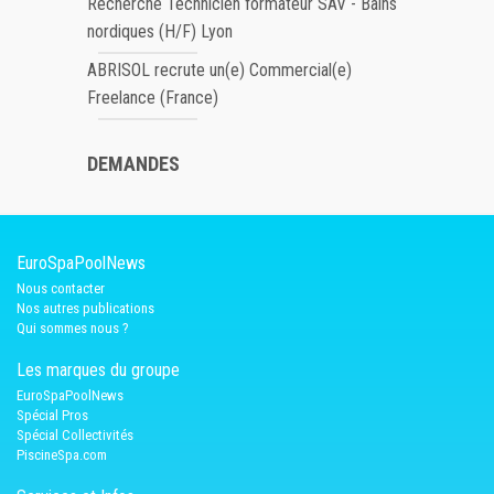
Recherche Technicien formateur SAV - Bains
nordiques (H/F) Lyon
ABRISOL recrute un(e) Commercial(e)
Freelance (France)
DEMANDES
EuroSpaPoolNews
Nous contacter
Nos autres publications
Qui sommes nous ?
Les marques du groupe
EuroSpaPoolNews
Spécial Pros
Spécial Collectivités
PiscineSpa.com