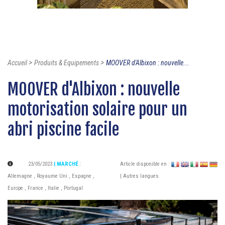
>
>
Accueil
Produits & Equipements
MOOVER d'Albixon : nouvelle...
MOOVER d'Albixon : nouvelle
motorisation solaire pour un
abri piscine facile
23/05/2023
| MARCHÉ
:
Article disponible en :
Allemagne
,
Royaume Uni
,
Espagne
,
| Autres langues
Europe
,
France
,
Italie
,
Portugal