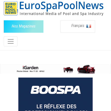
Français
Nos Magazines