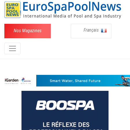
Français
Nos Magazines