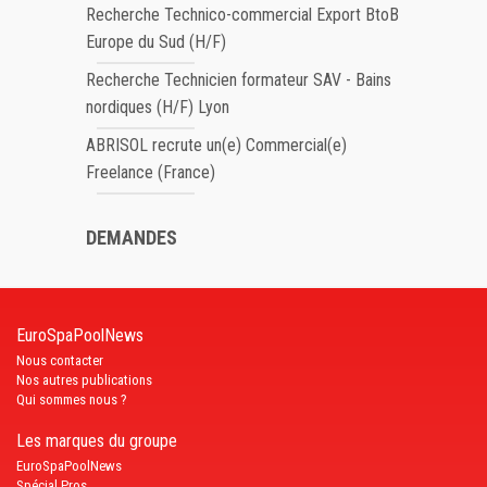
Recherche Technico-commercial Export BtoB
Europe du Sud (H/F)
Recherche Technicien formateur SAV - Bains
nordiques (H/F) Lyon
ABRISOL recrute un(e) Commercial(e)
Freelance (France)
DEMANDES
EuroSpaPoolNews
Nous contacter
Nos autres publications
Qui sommes nous ?
Les marques du groupe
EuroSpaPoolNews
Spécial Pros