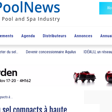
No
pements
Agenda
Distributeurs
Annonces
Annua
ter du sel...
Devenir concessionnaire Aquilus
IDÉALU, un réseau 
pacts à...
u sel compacts à haute