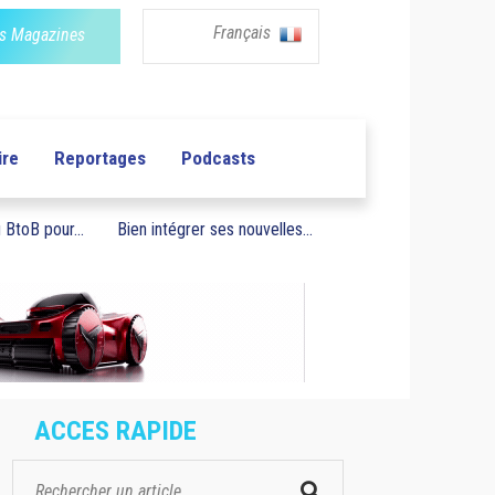
Français
s Magazines
ire
Reportages
Podcasts
BtoB pour...
Bien intégrer ses nouvelles...
ACCES RAPIDE