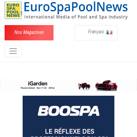
Français
Nos Magazines