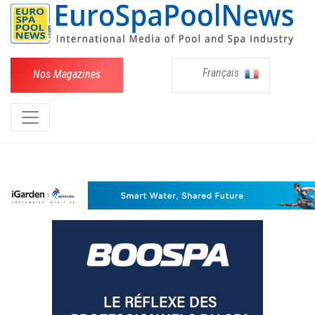
Français
Nos Magazines