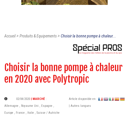
>
>
Accueil
Produits & Equipements
Choisir la bonne pompe à chaleur...
Choisir la bonne pompe à chaleur
en 2020 avec Polytropic
02/04/2020
| MARCHÉ
:
Article disponible en :
Allemagne
,
Royaume Uni
,
Espagne
,
| Autres langues
Europe
,
France
,
Italie
,
Suisse / Autriche