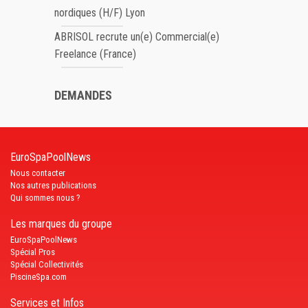
nordiques (H/F) Lyon
ABRISOL recrute un(e) Commercial(e)
Freelance (France)
DEMANDES
EuroSpaPoolNews
Nous contacter
Nos autres publications
Qui sommes nous ?
Les marques du groupe
EuroSpaPoolNews
Spécial Pros
Spécial Collectivités
PiscineSpa.com
Services et Infos