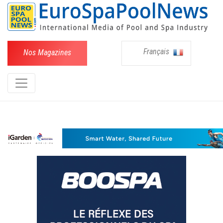
Français
Nos Magazines