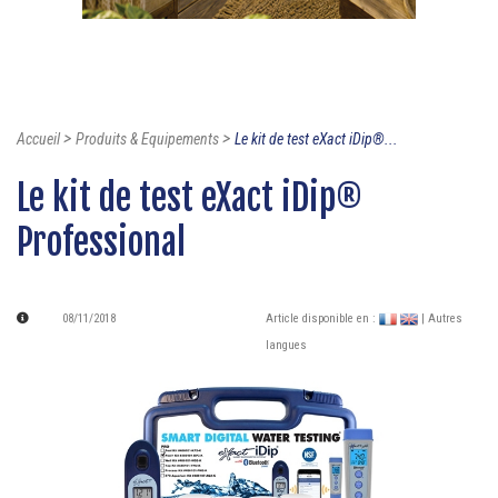
>
>
Accueil
Produits & Equipements
Le kit de test eXact iDip®...
Le kit de test eXact iDip®
Professional
08/11/2018
Article disponible en :
| Autres
langues