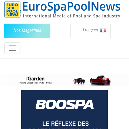
Français
Nos Magazines