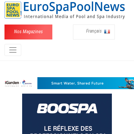
Français
Nos Magazines