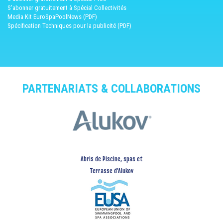
S'abonner gratuitement à Spécial Collectivités
Media Kit EuroSpaPoolNews (PDF)
Spécification Techniques pour la publicité (PDF)
PARTENARIATS & COLLABORATIONS
Abris de Piscine, spas et
Terrasse d’Alukov