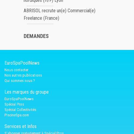
nordiques (H/F) Lyon
ABRISOL recrute un(e) Commercial(e)
Freelance (France)
DEMANDES
EuroSpaPoolNews
Nous contacter
Nos autres publications
Qui sommes nous ?
Les marques du groupe
EuroSpaPoolNews
Spécial Pros
Spécial Collectivités
PiscineSpa.com
Services et Infos
S'abonner gratuitement à Spécial Pros