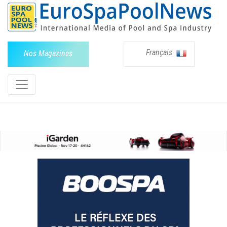
Français
Nos Magazines