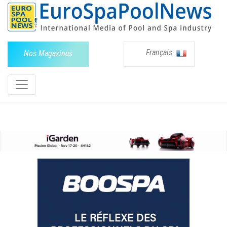
Français
Nos Magazines