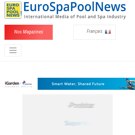
Français
Nos Magazines