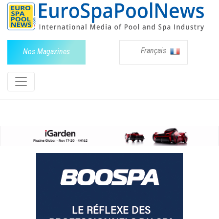
Français
Nos Magazines