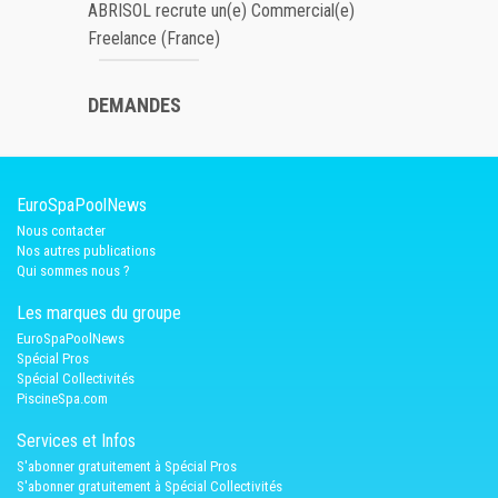
ABRISOL recrute un(e) Commercial(e)
Freelance (France)
DEMANDES
EuroSpaPoolNews
Nous contacter
Nos autres publications
Qui sommes nous ?
Les marques du groupe
EuroSpaPoolNews
Spécial Pros
Spécial Collectivités
PiscineSpa.com
Services et Infos
S'abonner gratuitement à Spécial Pros
S'abonner gratuitement à Spécial Collectivités