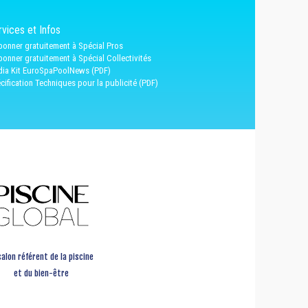
vices et Infos
bonner gratuitement à Spécial Pros
bonner gratuitement à Spécial Collectivités
ia Kit EuroSpaPoolNews (PDF)
cification Techniques pour la publicité (PDF)
salon référent de la piscine
et du bien-être