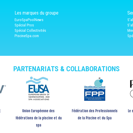
Les marques du groupe
Ser
EuroSpaPoolNews
S'a
Spécial Pros
S'a
Spécial Collectivités
Med
PiscineSpa.com
Spé
PARTENARIATS & COLLABORATIONS
t
Union Européenne des
Fédération des Professionnels
Le 
fédérations de la piscine et du
de la Piscine et du Spa
spa