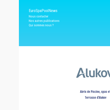
EuroSpaPoolNews
Nous contacter
Nos autres publications
Qui sommes nous ?
Abris de Piscine, spas e
Terrasse d’Alukov