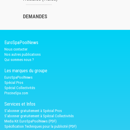
DEMANDES
EuroSpaPoolNews
Nous contacter
Nos autres publications
Qui sommes nous ?
Les marques du groupe
EuroSpaPoolNews
Spécial Pros
Spécial Collectivités
PiscineSpa.com
Services et Infos
S'abonner gratuitement à Spécial Pros
S'abonner gratuitement à Spécial Collectivités
Media Kit EuroSpaPoolNews (PDF)
Spécification Techniques pour la publicité (PDF)