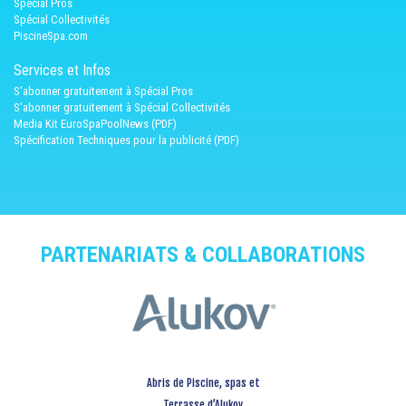
Spécial Pros
Spécial Collectivités
PiscineSpa.com
Services et Infos
S'abonner gratuitement à Spécial Pros
S'abonner gratuitement à Spécial Collectivités
Media Kit EuroSpaPoolNews (PDF)
Spécification Techniques pour la publicité (PDF)
PARTENARIATS & COLLABORATIONS
Abris de Piscine, spas et
Terrasse d’Alukov