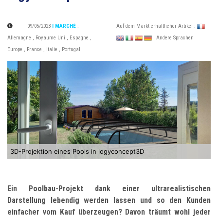
09/05/2023
| MARCHÉ
:
Auf dem Markt erhältlicher Artikel :
Allemagne
,
Royaume Uni
,
Espagne
,
| Andere Sprachen
Europe
,
France
,
Italie
,
Portugal
3D-Projektion eines Pools in logyconcept3D
Ein Poolbau-Projekt dank einer ultrarealistischen
Darstellung lebendig werden lassen und so den Kunden
einfacher vom Kauf überzeugen? Davon träumt wohl jeder