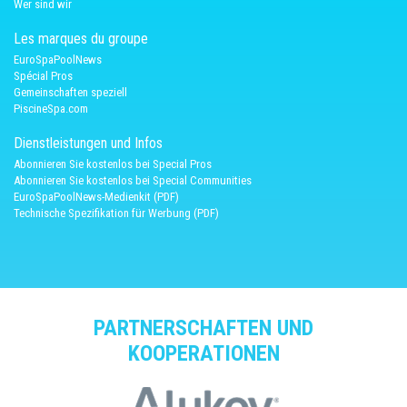
Wer sind wir
Les marques du groupe
EuroSpaPoolNews
Spécial Pros
Gemeinschaften speziell
PiscineSpa.com
Dienstleistungen und Infos
Abonnieren Sie kostenlos bei Special Pros
Abonnieren Sie kostenlos bei Special Communities
EuroSpaPoolNews-Medienkit (PDF)
Technische Spezifikation für Werbung (PDF)
PARTNERSCHAFTEN UND
KOOPERATIONEN