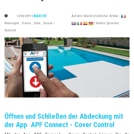
13/06/2019
| MARCHÉ
:
Auf dem Markt erhältlicher Artikel :
Allemagne
,
France
,
Italie
,
Suisse /
| Andere Sprachen
Autriche
Öffnen und Schließen der Abdeckung mit
der App APF Connect - Cover Control