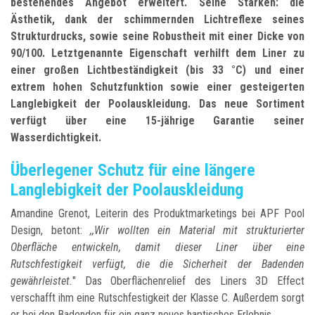
bestehendes Angebot erweitert. Seine Stärken: die
Ästhetik, dank der schimmernden Lichtreflexe seines
Strukturdrucks, sowie seine Robustheit mit einer Dicke von
90/100. Letztgenannte Eigenschaft verhilft dem Liner zu
einer großen Lichtbeständigkeit (bis 33 °C) und einer
extrem hohen Schutzfunktion sowie einer gesteigerten
Langlebigkeit der Poolauskleidung. Das neue Sortiment
verfügt über eine 15-jährige Garantie seiner
Wasserdichtigkeit.
Überlegener Schutz für eine längere
Langlebigkeit der Poolauskleidung
Amandine Grenot, Leiterin des Produktmarketings bei APF Pool
Design, betont:
,,Wir wollten ein Material mit strukturierter
Oberfläche entwickeln, damit dieser Liner über eine
Rutschfestigkeit verfügt, die die Sicherheit der Badenden
gewährleistet.
" Das Oberflächenrelief des Liners 3D Effect
verschafft ihm eine Rutschfestigkeit der Klasse C. Außerdem sorgt
er bei den Badenden für ein ganz neues haptisches Erlebnis.