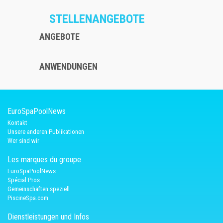
STELLENANGEBOTE
ANGEBOTE
ANWENDUNGEN
EuroSpaPoolNews
Kontakt
Unsere anderen Publikationen
Wer sind wir
Les marques du groupe
EuroSpaPoolNews
Spécial Pros
Gemeinschaften speziell
PiscineSpa.com
Dienstleistungen und Infos