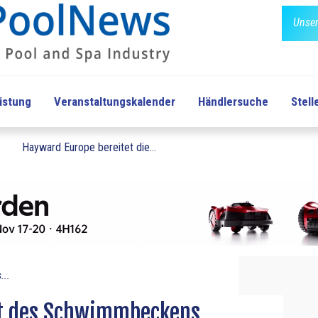
Unser
üstung
Veranstaltungskalender
Händlersuche
Stel
.
Hayward Europe bereitet die...
...
ht des Schwimmbeckens