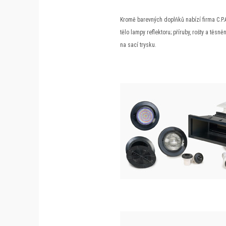
Kromě barevných doplňků nabízí firma C.P.A 
tělo lampy reflektoru; příruby, rošty a těsn
na sací trysku.