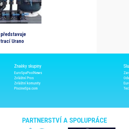
 představuje
ltrací Urano
Znaèky skupiny
Sl
EuroSpaPoolNews
Zar
Zvláštní Pros
Ode
Zvláštní komunity
Eur
PiscineSpa.com
Tec
PARTNERSTVÍ A SPOLUPRÁCE