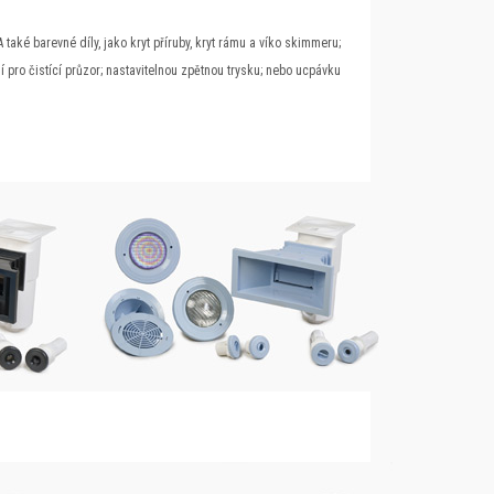
také barevné díly, jako kryt příruby, kryt rámu a víko skimmeru;
ění pro čistící průzor; nastavitelnou zpětnou trysku; nebo ucpávku