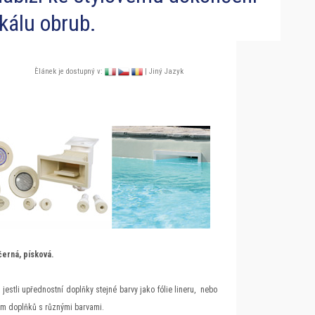
kálu obrub.
Èlánek je dostupný v:
| Jiný Jazyk
černá, písková.
estli upřednostní doplňky stejné barvy jako fólie lineru, nebo
ěrem doplňků s různými barvami.