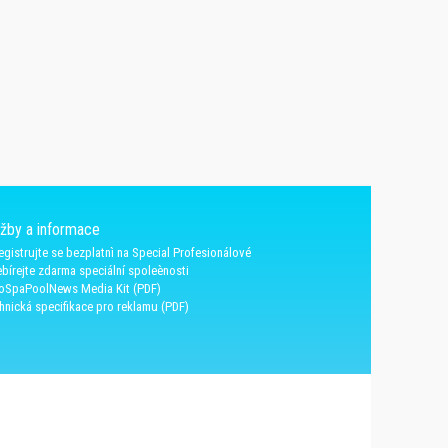
užby a informace
egistrujte se bezplatnì na Special Profesionálové
bírejte zdarma speciální spoleènosti
oSpaPoolNews Media Kit (PDF)
hnická specifikace pro reklamu (PDF)