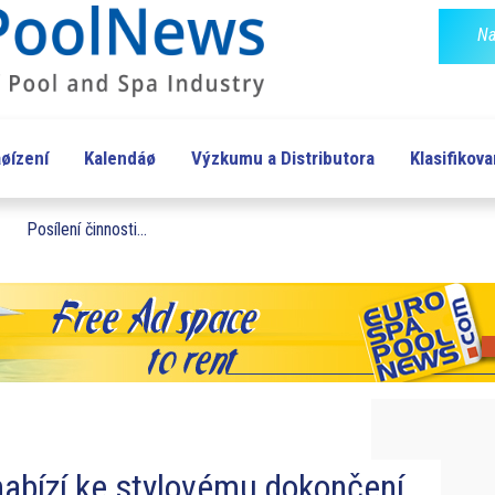
Na
øízení
Kalendáø
Výzkumu a Distributora
Klasifikov
Posílení činnosti...
 nabízí ke stylovému dokončení