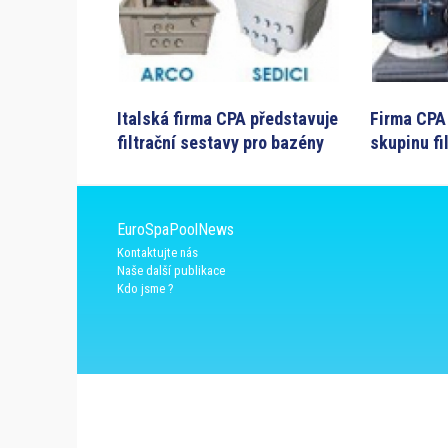
Italská firma CPA představuje
Firma CPA
filtrační sestavy pro bazény
skupinu fi
EuroSpaPoolNews
Kontaktujte nás
Naše další publikace
Kdo jsme ?