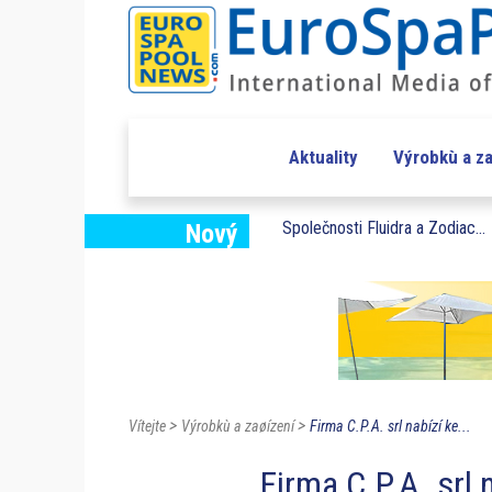
Aktuality
Výrobkù a za
Společnosti Fluidra a Zodiac...
Nový
>
>
Vítejte
Výrobkù a zaøízení
Firma C.P.A. srl nabízí ke...
Firma C.P.A. srl