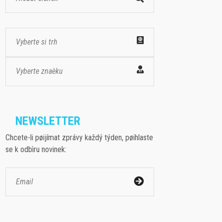
Vyberte si trh
Vyberte znaèku
NEWSLETTER
Chcete-li pøijímat zprávy každý týden, pøihlaste
se k odbìru novinek: