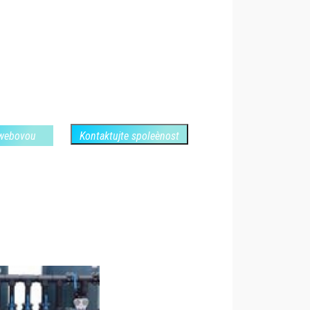
 webovou
Kontaktujte spoleènost