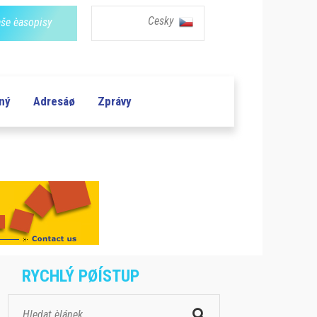
Cesky
še èasopisy
aný
Adresáø
Zprávy
RYCHLÝ PØÍSTUP