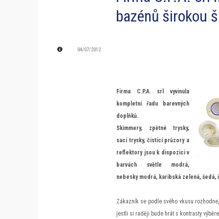
bazénů širokou š
04/07/2012
Firma C.P.A. srl vyvinula
kompletní řadu barevných
doplňků.
Skimmery, zpětné trysky,
sací trysky, čistící průzory a
reflektory jsou k dispozici v
barvách světle modrá,
nebesky modrá, karibská zelená, šedá, 
Zákazník se podle svého vkusu rozhodne, j
jestli si raději bude hrát s kontrasty výb