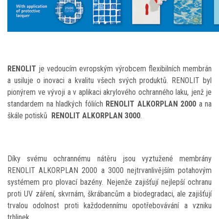
RENOLIT
je vedoucím evropským výrobcem flexibilních membrán
a usiluje o inovaci a kvalitu všech svých produktů. RENOLIT byl
pionýrem ve vývoji a v aplikaci akrylového ochranného laku, jenž je
standardem na hladkých fóliích
RENOLIT ALKORPLAN 2000
a na
škále potisků
RENOLIT ALKORPLAN 3000
.
Díky svému ochrannému nátěru jsou vyztužené membrány
RENOLIT ALKORPLAN 2000 a 3000 nejtrvanlivějším potahovým
systémem pro plovací bazény. Nejenže zajišťují nejlepší ochranu
proti UV záření, skvrnám, škrábancům a biodegradaci, ale zajišťují
trvalou odolnost proti každodennímu opotřebovávání a vzniku
trhlinek.