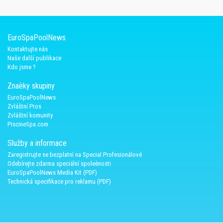
EuroSpaPoolNews
Kontaktujte nás
Naše další publikace
Kdo jsme ?
Znaèky skupiny
EuroSpaPoolNews
Zvláštní Pros
Zvláštní komunity
PiscineSpa.com
Služby a informace
Zaregistrujte se bezplatnì na Special Profesionálové
Odebírejte zdarma speciální spoleènosti
EuroSpaPoolNews Media Kit (PDF)
Technická specifikace pro reklamu (PDF)