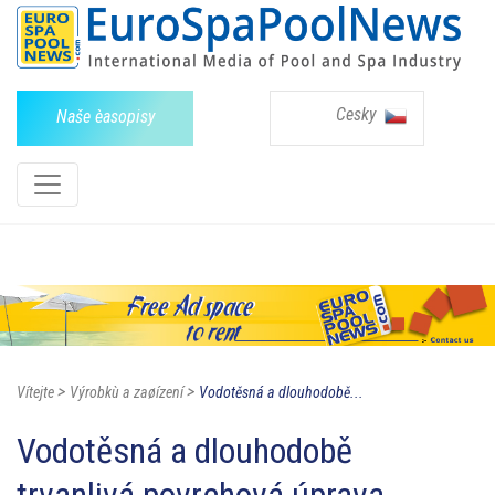
Cesky
Naše èasopisy
>
>
Vítejte
Výrobkù a zaøízení
Vodotěsná a dlouhodobě...
Vodotěsná a dlouhodobě