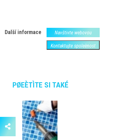
Další informace
Navštivte webovou
Kontaktujte spoleènost
PØEÈTÌTE SI TAKÉ