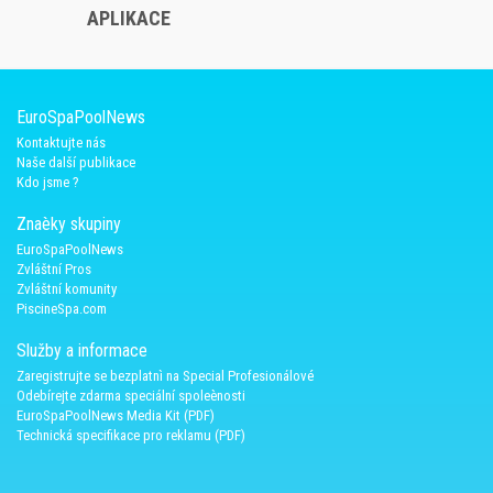
APLIKACE
EuroSpaPoolNews
Kontaktujte nás
Naše další publikace
Kdo jsme ?
Znaèky skupiny
EuroSpaPoolNews
Zvláštní Pros
Zvláštní komunity
PiscineSpa.com
Služby a informace
Zaregistrujte se bezplatnì na Special Profesionálové
Odebírejte zdarma speciální spoleènosti
EuroSpaPoolNews Media Kit (PDF)
Technická specifikace pro reklamu (PDF)