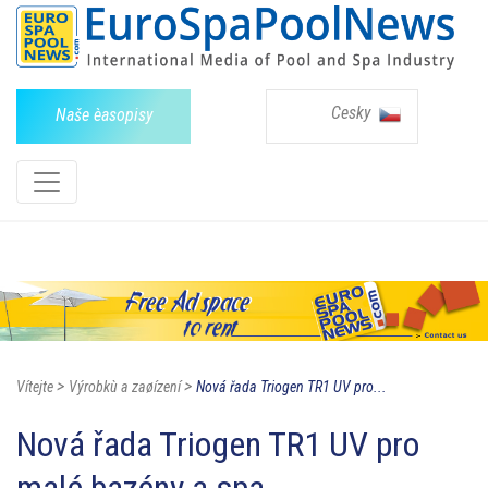
Cesky
Naše èasopisy
>
>
Vítejte
Výrobkù a zaøízení
Nová řada Triogen TR1 UV pro...
Nová řada Triogen TR1 UV pro