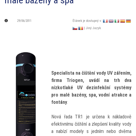
malé bazény a spa
29/06/2011
Èlánek je dostupný v:
| Jiný Jazyk
Specialista na čištění vody UV zářením,
firma Triogen, uvádí na trh dva
nízkotlaké UV dezinfekční systémy
pro malé bazény, spa, vodní atrakce a
fontány
.
Nová řada TR1 je určena k nákladově
efektivnímu čištění a zlepšení kvality vody
a nabízí modely s jedním nebo dvěma