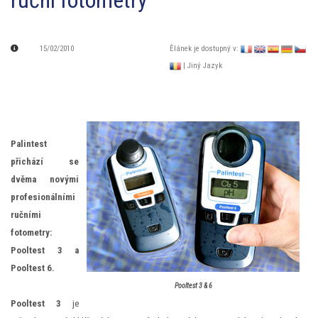
ruční fotometry
15/02/2010
Èlánek je dostupný v:
| Jiný Jazyk
Palintest
přichází se
dvěma novými
profesionálními
ručními
fotometry:
Pooltest 3 a
Pooltest 6.
Pooltest 3 & 6
Pooltest 3
je