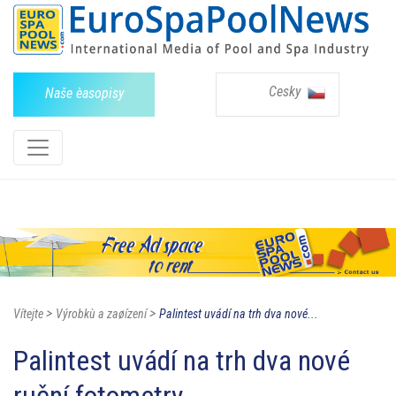
Cesky
Naše èasopisy
>
>
Vítejte
Výrobkù a zaøízení
Palintest uvádí na trh dva nové...
Palintest uvádí na trh dva nové