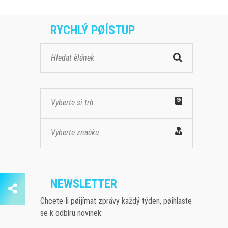
RYCHLÝ PØÍSTUP
Vyberte si trh
Vyberte znaèku
NEWSLETTER
Chcete-li pøijímat zprávy každý týden, pøihlaste
se k odbìru novinek: