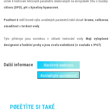
určen k testování klíčových parametrů sledovaných na evropském trhu s bazény:
chloru (DPD)
,
pH
a
kyseliny kyanurové
.
Pooltest 6
měří kromě výše uvedených parametrů také obsah
bromu
,
celkovou
zásaditost
a
tvrdost vody
.
Tyto přístroje jsou novinkou v oblasti testování vody.
Mají vylepšené
designové a funkční prvky a jsou zcela vodotěsné (v souladu s IP67)
.
Další informace
Navštivte webovou
Kontaktujte spoleènost
PØEÈTÌTE SI TAKÉ