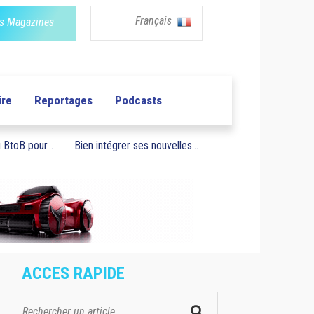
Français
s Magazines
ire
Reportages
Podcasts
BtoB pour...
Bien intégrer ses nouvelles...
ACCES RAPIDE