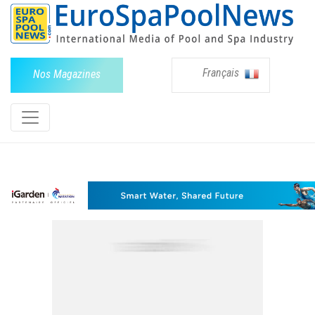
Français
Nos Magazines