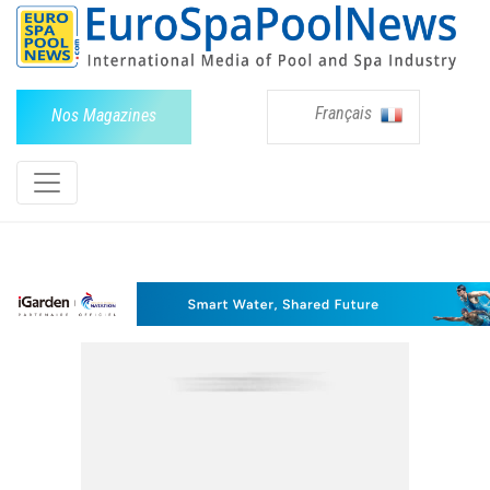
Français
Nos Magazines