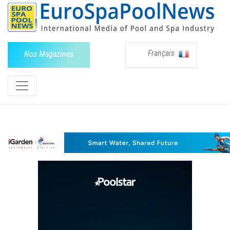
Français
Nos Magazines