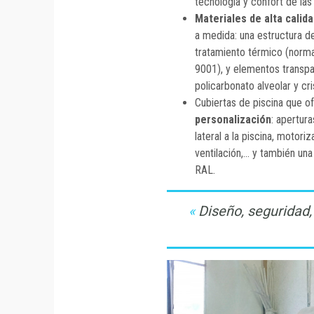
tecnología y confort de las 
Materiales de alta calid
a medida: una estructura d
tratamiento térmico (norm
9001), y elementos transpa
policarbonato alveolar y cri
Cubiertas de piscina que o
personalización
: apertur
lateral a la piscina, motori
ventilación,... y también u
RAL.
Diseño, seguridad,