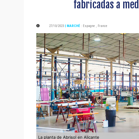
fabricadas a med
27/10/2023
| MARCHÉ
:
Espagne
,
France
La planta de Abrisol en Alicante