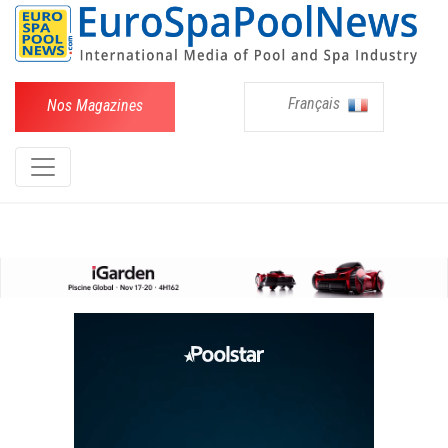
Français
Nos Magazines