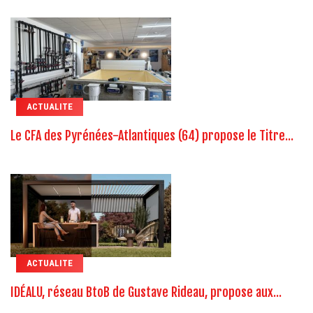
ACTUALITE
Le CFA des Pyrénées-Atlantiques (64) propose le Titre...
ACTUALITE
IDÉALU, réseau BtoB de Gustave Rideau, propose aux...