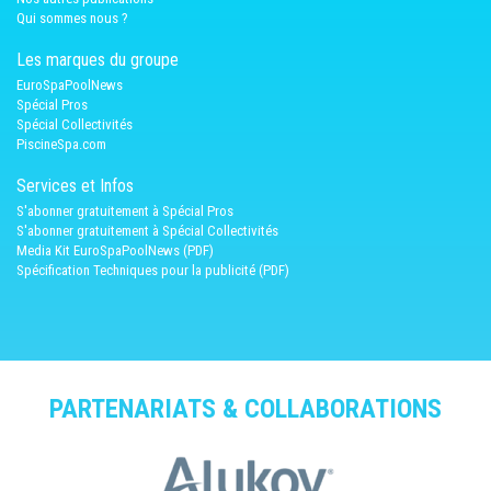
Qui sommes nous ?
Les marques du groupe
EuroSpaPoolNews
Spécial Pros
Spécial Collectivités
PiscineSpa.com
Services et Infos
S'abonner gratuitement à Spécial Pros
S'abonner gratuitement à Spécial Collectivités
Media Kit EuroSpaPoolNews (PDF)
Spécification Techniques pour la publicité (PDF)
PARTENARIATS & COLLABORATIONS