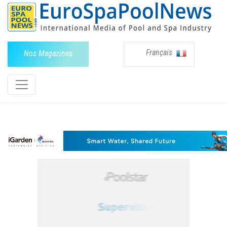
Français
Nos Magazines