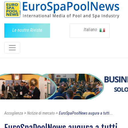
Italiano
Le nostre Riviste
>
>
Accoglienza
Notizie di mercato
EuroSpaPoolNews augura a tutti...