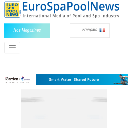
Français
Nos Magazines