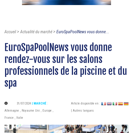
>
>
Accueil
Actualité du marché
EuroSpaPoolNews vous donne...
EuroSpaPoolNews vous donne
rendez-vous sur les salons
professionnels de la piscine et du
spa
31/07/2024
| MARCHÉ
:
Article disponible en :
Allemagne
,
Royaume Uni
,
Europe
,
| Autres langues
France
,
Italie