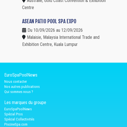
Australie, Gold Coast Convention & Exhibition
Centre
ASEAN PATIO POOL SPA EXPO
Du 10/09/2026 au 12/09/2026
Malaisie, Malaysia International Trade and
Exhibition Centre, Kuala Lumpur
EuroSpaPoolNews
Nous contacter
Nos autres publications
Qui sommes nous ?
Les marques du groupe
EuroSpaPoolNews
Spécial Pros
Spécial Collectivités
PiscineSpa.com