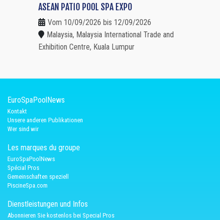
ASEAN PATIO POOL SPA EXPO
Vom 10/09/2026 bis 12/09/2026
Malaysia, Malaysia International Trade and
Exhibition Centre, Kuala Lumpur
EuroSpaPoolNews
Kontakt
Unsere anderen Publikationen
Wer sind wir
Les marques du groupe
EuroSpaPoolNews
Spécial Pros
Gemeinschaften speziell
PiscineSpa.com
Dienstleistungen und Infos
Abonnieren Sie kostenlos bei Special Pros