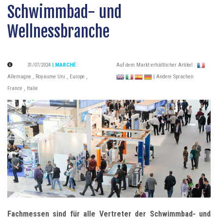
Schwimmbad- und
Wellnessbranche
31/07/2024
| MARCHÉ
:
Auf dem Markt erhältlicher Artikel :
Allemagne
,
Royaume Uni
,
Europe
,
| Andere Sprachen
France
,
Italie
Fachmessen sind für alle Vertreter der Schwimmbad- und