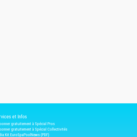
vices et Infos
bonner gratuitement à Spécial Pros
bonner gratuitement à Spécial Collectivités
ia Kit EuroSpaPoolNews (PDF)