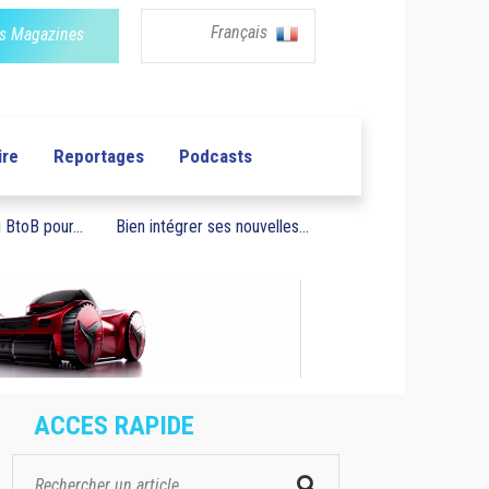
Français
s Magazines
ire
Reportages
Podcasts
BtoB pour...
Bien intégrer ses nouvelles...
ACCES RAPIDE