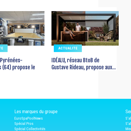
TE
ACTUALITE
 Pyrénées-
IDÉALU, réseau BtoB de
s (64) propose le
Gustave Rideau, propose aux...
Les marques du groupe
Ser
EuroSpaPoolNews
S'a
Spécial Pros
S'a
Spécial Collectivités
Med