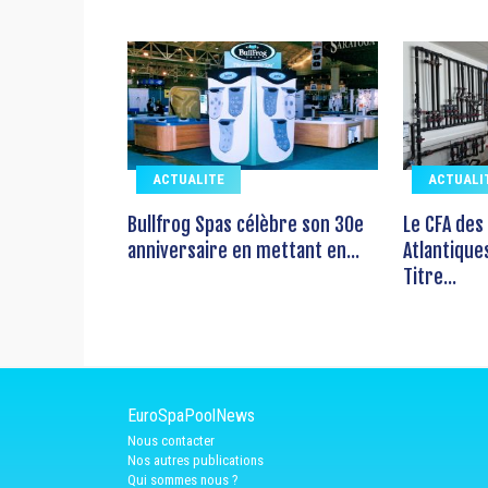
ACTUALITE
ACTUALI
Bullfrog Spas célèbre son 30e
Le CFA des
anniversaire en mettant en...
Atlantique
Titre...
EuroSpaPoolNews
Nous contacter
Nos autres publications
Qui sommes nous ?