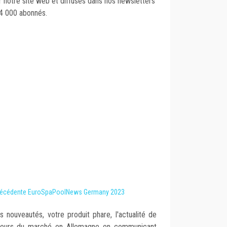
ur notre site web et diffusés dans nos newsletters
4 000 abonnés.
 précédente EuroSpaPoolNews Germany 2023
 nouveautés, votre produit phare, l'actualité de
cteurs du marché en Allemagne en communicant