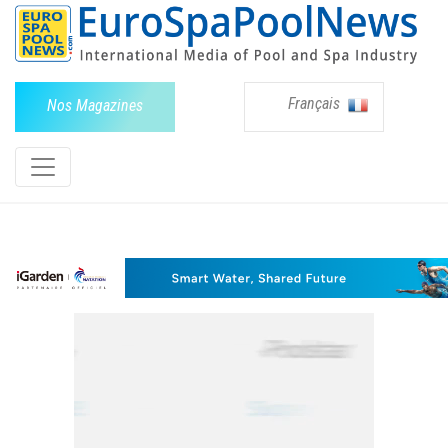
Français
Nos Magazines