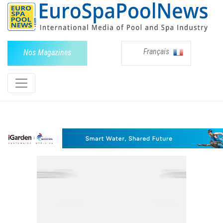
Français
Nos Magazines