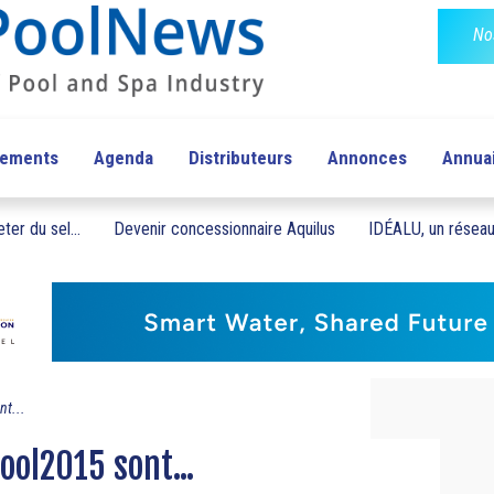
No
pements
Agenda
Distributeurs
Annonces
Annua
ter du sel...
Devenir concessionnaire Aquilus
IDÉALU, un réseau 
nt...
ool2015 sont...