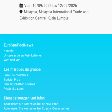
Vom 10/09/2026 bis 12/09/2026
Malaysia, Malaysia International Trade and
Exhibition Centre, Kuala Lumpur
EuroSpaPoolNews
Kontakt
Unsere anderen Publikationen
Wer sind wir
Les marques du groupe
EuroSpaPoolNews
Spécial Pros
Gemeinschaften speziell
PiscineSpa.com
Dienstleistungen und Infos
Abonnieren Sie kostenlos bei Special Pros
Abonnieren Sie kostenlos bei Special Communities