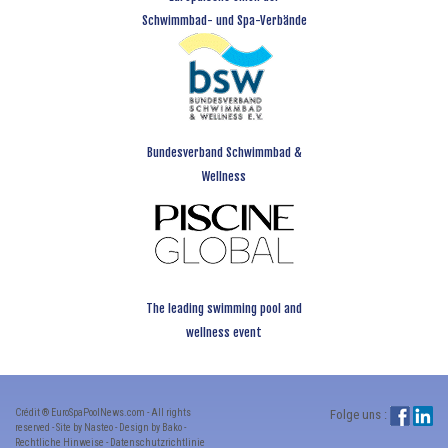
Schwimmbad- und Spa-Verbände
Bundesverband Schwimmbad &
Wellness
The leading swimming pool and
wellness event
Crédit ® EuroSpaPoolNews.com - All rights
Folge uns :
reserved - Site by Nasteo - Design by Bako -
Rechtliche Hinweise
-
Datenschutzrichtlinie