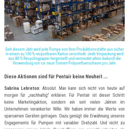
Seit diesem Jahr wird jede Pumpe von ihrer Produktionsstätte aus sicher
in einem zu 100 % recycelbaren Karton verschickt. Jede Verpackung wird
aus 80 % Recyclingpapier hergestellt und vermeidet allein dadurch die
Verwendung von ca. neun Tonnen Polyurethanschaum pro Jahr.
Diese Aktionen sind für Pentair keine Neuheit ...
Sabrina Lebreton
: Absolut. Man kann sich nicht von heute auf
morgen für ,,nachhaltig" erklären. Für Pentair ist dieser Schritt
keine Marketingaktion, sondern ein seit vielen Jahren im
Unternehmen verankerter Wille. Wir haben immer die Werte von
sparsamen Geräten getragen. Dazu genügt die Erwähnung unseres
Engagements für Pumpen mit variabler Drehzahl. Und nicht zu