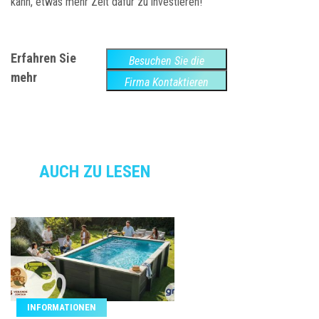
kann, etwas mehr Zeit dafür zu investieren!
Erfahren Sie
Besuchen Sie die
mehr
Website
Firma Kontaktieren
AUCH ZU LESEN
INFORMATIONEN