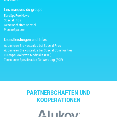
Les marques du groupe
EuroSpaPoolNews
Spécial Pros
Gemeinschaften speziell
PiscineSpa.com
Dienstleistungen und Infos
Abonnieren Sie kostenlos bei Special Pros
Abonnieren Sie kostenlos bei Special Communities
EuroSpaPoolNews-Medienkit (PDF)
Technische Spezifikation für Werbung (PDF)
PARTNERSCHAFTEN UND
KOOPERATIONEN