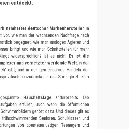
onen entdeckt.
rk namhafter deutscher Markenhersteller in
 vor, wie man der wachsenden Nachfrage nach
haftlich begegnet, wie man analoges Agieren und
enner bringt und wie man Schnittstellen für mehr
. Klingt widersprüchlich? Ist es nicht.
Es ist die
omplexer und vernetzter werdende Welt
, in der
uch“ gibt, und in der gemeinsames Handeln der
nspezifisch auszudrücken - das Sprungbrett zum
angespannte
Haushaltslage
andererseits. Die
ufgaben erfüllen, auch wenn die öffentlichen
n Schwimmbädern gehört dazu. Und dieses gilt es
n frühschwimmenden Senioren, Schulklassen und
rtungen von abenteuerlustigen Teenagern und