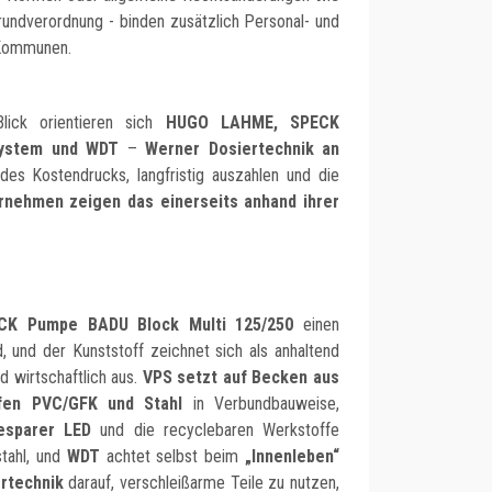
grundverordnung - binden zusätzlich Personal- und
 Kommunen.
lick orientieren sich
HUGO LAHME, SPECK
System und WDT
–
Werner Dosiertechnik an
des Kostendrucks, langfristig auszahlen und die
ernehmen zeigen das einerseits anhand ihrer
CK Pumpe BADU Block Multi 125/250
einen
, und der Kunststoff zeichnet sich als anhaltend
d wirtschaftlich aus.
VPS setzt auf Becken aus
ffen PVC/GFK und Stahl
in Verbundbauweise,
esparer LED
und die recyclebaren Werkstoffe
tahl, und
WDT
achtet selbst beim
„Innenleben“
rtechnik
darauf, verschleißarme Teile zu nutzen,