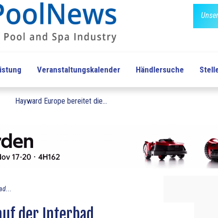
Unser
üstung
Veranstaltungskalender
Händlersuche
Stel
.
Hayward Europe bereitet die...
ad...
auf der Interbad