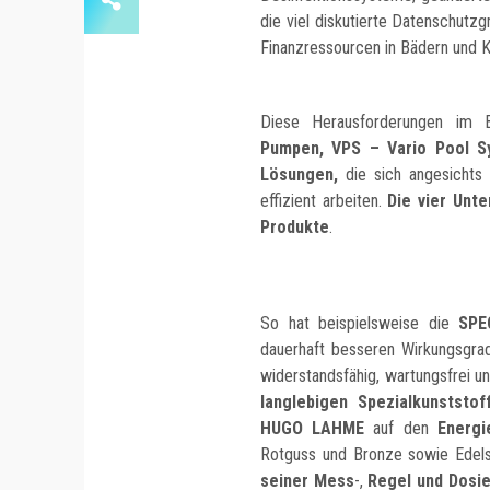
die viel diskutierte Datenschutz
Finanzressourcen in Bädern und
Diese Herausforderungen im B
Pumpen, VPS – Vario Pool 
Lösungen,
die sich angesichts 
effizient arbeiten.
Die vier Unt
Produkte
.
So hat beispielsweise die
SPE
dauerhaft besseren Wirkungsgrad
widerstandsfähig, wartungsfrei un
langlebigen Spezialkunststo
HUGO LAHME
auf den
Energi
Rotguss und Bronze sowie Edels
seiner Mess
-,
Regel und Dosie