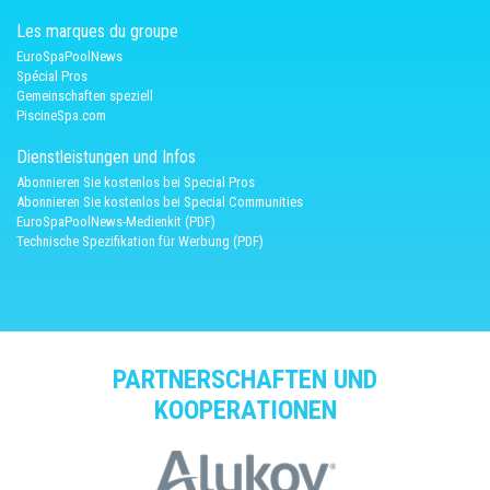
Les marques du groupe
EuroSpaPoolNews
Spécial Pros
Gemeinschaften speziell
PiscineSpa.com
Dienstleistungen und Infos
Abonnieren Sie kostenlos bei Special Pros
Abonnieren Sie kostenlos bei Special Communities
EuroSpaPoolNews-Medienkit (PDF)
Technische Spezifikation für Werbung (PDF)
PARTNERSCHAFTEN UND
KOOPERATIONEN