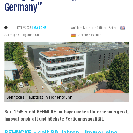
Germany”
17/12/2025
| MARCHÉ
:
Auf dem Markt erhältlicher Artikel :
Allemagne
,
Royaume Uni
| Andere Sprachen
Behnckes Hauptsitz in Hohenbrunn
Seit 1945 steht BEHNCKE für bayerischen Unternehmergeist,
Innovationskraft und höchste Fertigungsqualität
.
BEHNCKE - seit 80 Jahren ,,Immer eine