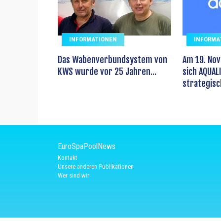
INFORMATIONEN
INFORMA
Das Wabenverbundsystem von
Am 19. No
KWS wurde vor 25 Jahren...
sich AQUALI
strategisch
EuroSpaPoolNews
Kontakt
Unsere anderen Publikationen
Wer sind wir