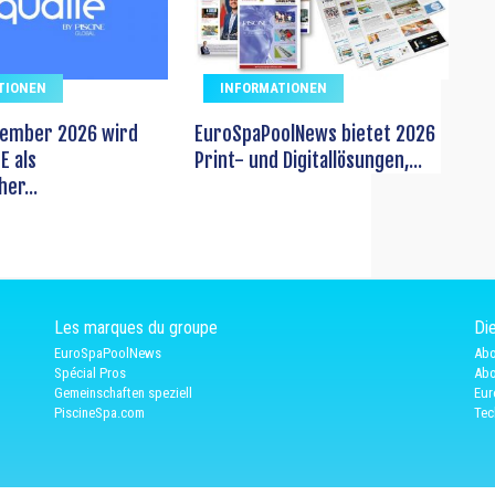
TIONEN
INFORMATIONEN
vember 2026 wird
EuroSpaPoolNews bietet 2026
E als
Print- und Digitallösungen,...
er...
Les marques du groupe
Die
EuroSpaPoolNews
Abo
Spécial Pros
Abo
Gemeinschaften speziell
Eur
PiscineSpa.com
Tec