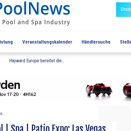
Unser
üstung
Veranstaltungskalender
Händlersuche
Stel
.
Hayward Europe bereitet die...
o...
l | Spa | Patio Expo: Las Vegas