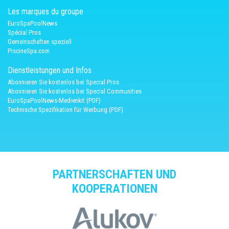
Les marques du groupe
EuroSpaPoolNews
Spécial Pros
Gemeinschaften speziell
PiscineSpa.com
Dienstleistungen und Infos
Abonnieren Sie kostenlos bei Special Pros
Abonnieren Sie kostenlos bei Special Communities
EuroSpaPoolNews-Medienkit (PDF)
Technische Spezifikation für Werbung (PDF)
PARTNERSCHAFTEN UND
KOOPERATIONEN