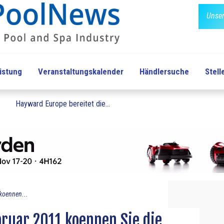
Unser
üstung
Veranstaltungskalender
Händlersuche
Stel
.
Hayward Europe bereitet die...
koennen...
ruar 2011 koennen Sie die