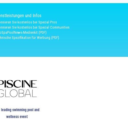
nstleistungen und Infos
nnieren Sie kostenlos bei Special Pros
nnieren Sie kostenlos bei Special Communities
oSpaPoolNews-Medienkit (PDF)
hnische Spezifikation für Werbung (PDF)
 leading swimming pool and
wellness event