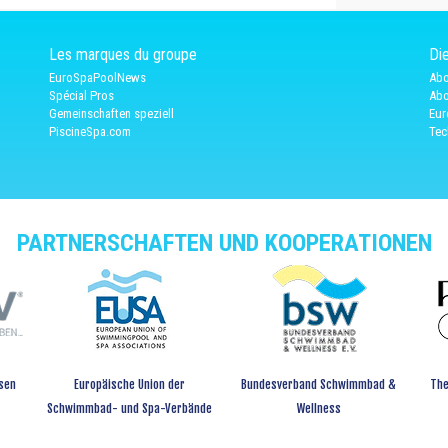
Les marques du groupe
Die
EuroSpaPoolNews
Abo
Spécial Pros
Abo
Gemeinschaften speziell
Eur
PiscineSpa.com
Tec
PARTNERSCHAFTEN UND KOOPERATIONEN
sen
Europäische Union der
Bundesverband Schwimmbad &
The
Schwimmbad- und Spa-Verbände
Wellness