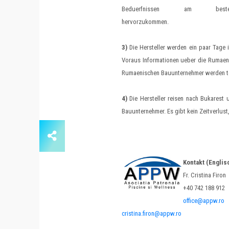
Beduerfnissen am beste
hervorzukommen.
3)
Die Hersteller werden ein paar Tage 
Voraus Informationen ueber die Rumaeni
Rumaenischen Bauunternehmer werden tec
4)
Die Hersteller reisen nach Bukarest 
Bauunternehmer. Es gibt kein Zeitverlust,
Kontakt (Englis
Fr. Cristina Firon
+40 742 188 912
office@appw.ro
cristina.firon@appw.ro