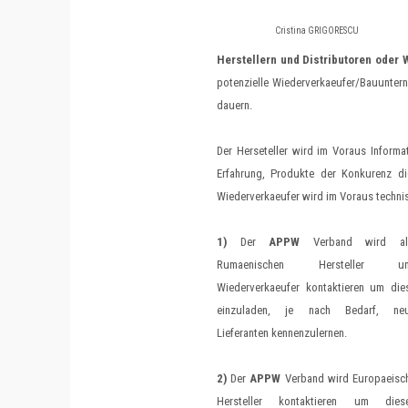
Cristina GRIGORESCU
Herstellern und Distributoren oder 
potenzielle Wiederverkaeufer/Bauuntern
dauern.
Der Herseteller wird im Voraus Informa
Erfahrung, Produkte der Konkurenz di
Wiederverkaeufer wird im Voraus technis
1)
Der
APPW
Verband wird al
Rumaenischen Hersteller u
Wiederverkaeufer kontaktieren um die
einzuladen, je nach Bedarf, ne
Lieferanten kennenzulernen.
2)
Der
APPW
Verband wird Europaeisc
Hersteller kontaktieren um dies