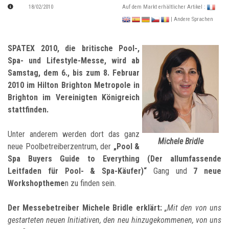
18/02/2010
Auf dem Markt erhältlicher Artikel :
| Andere Sprachen
SPATEX 2010, die britische Pool-,
Spa- und Lifestyle-Messe, wird ab
Samstag, dem 6., bis zum 8. Februar
2010 im Hilton Brighton Metropole in
Brighton im Vereinigten Königreich
stattfinden.
Unter anderem werden dort das ganz
Michele Bridle
neue Poolbetreiberzentrum, der
„Pool &
Spa Buyers Guide to Everything (Der allumfassende
Leitfaden für Pool- & Spa-Käufer)“
Gang und
7 neue
Workshoptheme
n zu finden sein.
Der Messebetreiber Michele Bridle erklärt:
„Mit den von uns
gestarteten neuen Initiativen, den neu hinzugekommenen, von uns