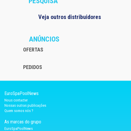
PESQUISA
Veja outros distribuidores
ANÚNCIOS
OFERTAS
PEDIDOS
EuroSpaPoolNews
Nous contacter
Nossas outras publicações
Quem somos nós ?
As marcas do grupo
EuroSpaPoolNews