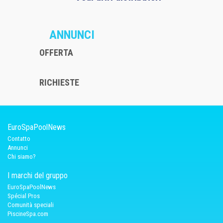
ANNUNCI
OFFERTA
RICHIESTE
EuroSpaPoolNews
Contatto
Annunci
Chi siamo?
I marchi del gruppo
EuroSpaPoolNews
Spécial Pros
Comunità speciali
PiscineSpa.com